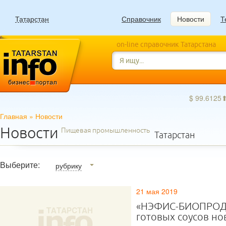
Татарстан
Справочник
Новости
Т
on-line справочник Татарстана
$ 99.6125
Главная
»
Новости
Новости
Пищевая промышленность
Татарстан
Выберите:
рубрику
21 мая 2019
«НЭФИС-БИОПРОДУ
готовых соусов но