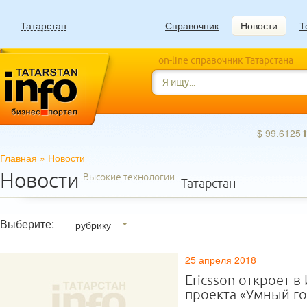
Татарстан
Справочник
Новости
Т
on-line справочник Татарстана
$ 99.6125
Главная
»
Новости
Новости
Высокие технологии
Татарстан
Выберите:
рубрику
25 апреля 2018
Ericsson откроет 
проекта «Умный г