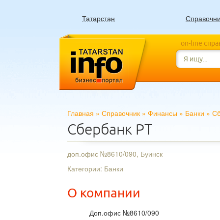
Татарстан
Справочн
on-line спр
Главная
»
Справочник
»
Финансы
»
Банки
»
Сб
Сбербанк РТ
доп.офис №8610/090, Буинск
Категории: Банки
О компании
Доп.офис №8610/090