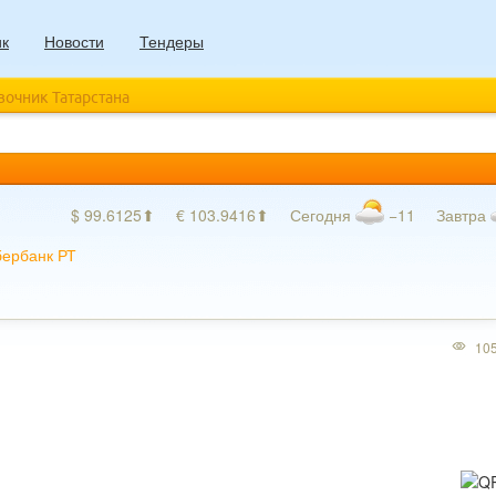
ик
Новости
Тендеры
авочник Татарстана
$ 99.6125⬆
€ 103.9416⬆
Сегодня
−11
Завтра
ербанк РТ
10