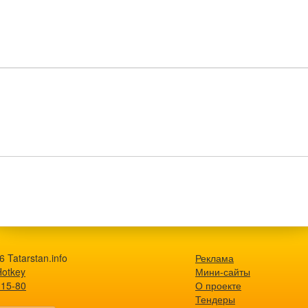
 Tatarstan.info
Реклама
Hotkey
Мини-сайты
-15-80
О проекте
Тендеры