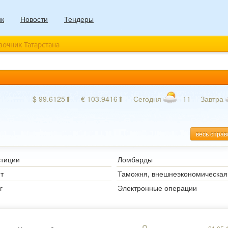
ик
Новости
Тендеры
авочник Татарстана
$ 99.6125⬆
€ 103.9416⬆
Сегодня
−11
Завтра
весь справ
тиции
Ломбарды
т
г
Электронные операции