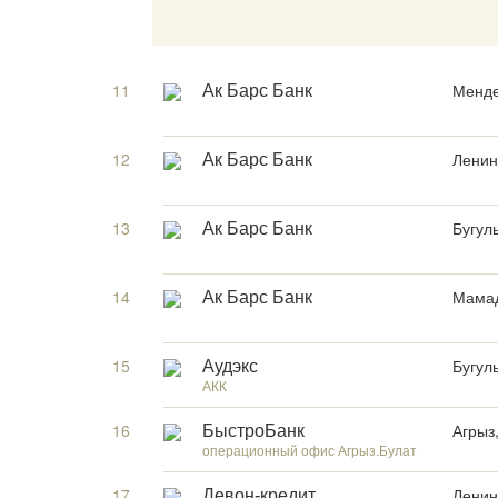
11
Менде
Ак Барс Банк
12
Ленин
Ак Барс Банк
13
Бугул
Ак Барс Банк
14
Мамад
Ак Барс Банк
15
Бугул
Аудэкс
АКК
16
Агрыз,
БыстроБанк
операционный офис Агрыз.Булат
17
Ленин
Девон-кредит