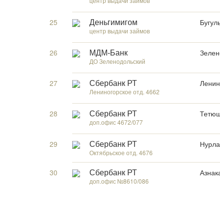
центр выдачи займов
25
Бугуль
Деньгимигом
центр выдачи займов
26
Зелен
МДМ-Банк
ДО Зеленодольский
27
Ленино
Сбербанк РТ
Лениногорское отд. 4662
28
Тетюш
Сбербанк РТ
доп.офис 4672/077
29
Нурлат
Сбербанк РТ
Октябрьское отд. 4676
30
Азнак
Сбербанк РТ
доп.офис №8610/086