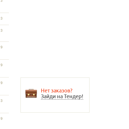
13
13
13
19
19
19
Нет заказов?
Зайди на Тендер!
13
19