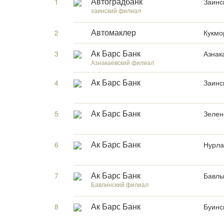
1
Заинск
Автоградбанк
заинский филиал
2
Кукмор
Автомаклер
3
Азнак
Ак Барс Банк
Азнакаевский филиал
4
Заинс
Ак Барс Банк
5
Зелен
Ак Барс Банк
6
Нурла
Ак Барс Банк
7
Бавлы
Ак Барс Банк
Бавлинский филиал
8
Буинск
Ак Барс Банк