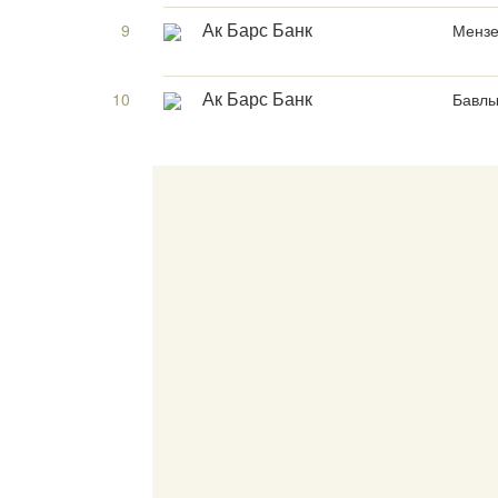
9
Мензе
Ак Барс Банк
10
Бавлы
Ак Барс Банк