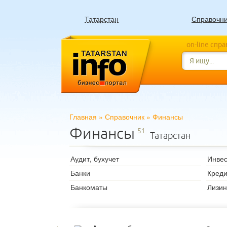
Татарстан
Справочн
on-line спр
Главная
»
Справочник
»
Финансы
Финансы
51
Татарстан
Аудит, бухучет
Инвес
Банки
Креди
Банкоматы
Лизин