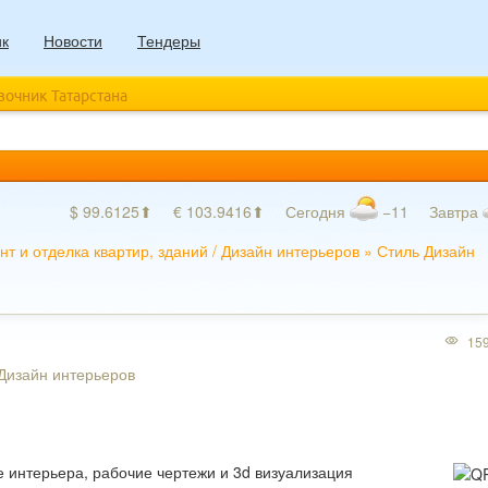
ик
Новости
Тендеры
авочник Татарстана
$ 99.6125⬆
€ 103.9416⬆
Сегодня
−11
Завтра
нт и отделка квартир, зданий
/
Дизайн интерьеров
»
Стиль Дизайн
15
 Дизайн интерьеров
е интерьера, рабочие чертежи и 3d визуализация