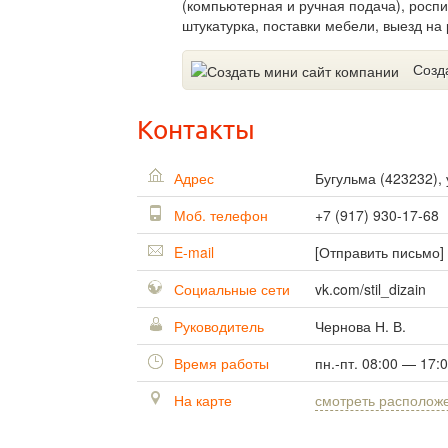
(компьютерная и ручная подача), росп
штукатурка, поставки мебели, выезд на 
Созд
Контакты
Адрес
Бугульма
(
423232
),
Моб. телефон
+7 (917) 930-17-68
E-mail
[Отправить письмо]
Социальные сети
vk.com/stil_dizain
Руководитель
Чернова Н. В.
Время работы
пн.-пт. 08:00 — 17:
На карте
смотреть располож