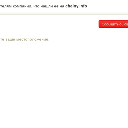
ителям компании, что нашли ее на
chelny.info
Сообщить об о
рте ваше местоположение.