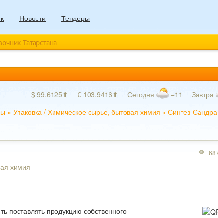
ик
Новости
Тендеры
авочник Татарстана
$ 99.6125⬆
€ 103.9416⬆
Сегодня
−11
Завтра
ры
»
Упаковка
/
Химическое сырье, бытовая химия
»
Синтез-Сандра
68
вая химия
ть поставлять продукцию собственного