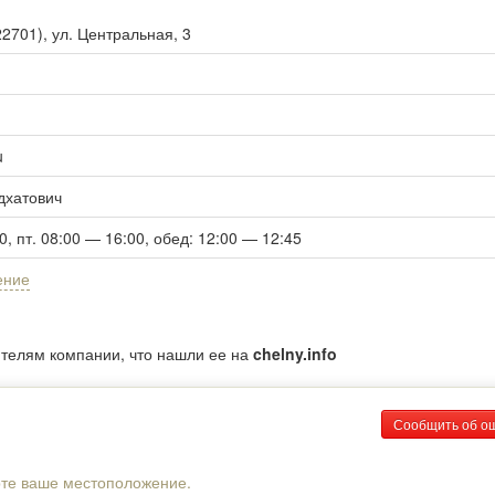
22701
),
ул. Центральная, 3
u
дхатович
00, пт. 08:00 — 16:00, обед: 12:00 — 12:45
ение
ителям компании, что нашли ее на
chelny.info
Сообщить об о
рте ваше местоположение.