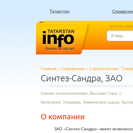
Татарстан
Справочн
on-line спр
Главная
»
Справочник
»
Строительство
/
Това
Синтез-Сандра, ЗАО
пленка полиэтиленовая, Высокая Гора, с.
Категории: Упаковка, Химическое сырье, быто
О компании
ЗАО «Синтез-Сандра» имеет возможнос