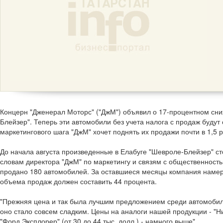
Концерн "Дженерал Моторс" ("ДжМ") объявил о 17-процентном сн
Блейзер". Теперь эти автомобили без учета налога с продаж будут 
маркетингового шага "ДжМ" хочет поднять их продажи почти в 1,5 р
До начала августа произведенные в Елабуге "Шевроле-Блейзер" сто
словам директора "ДжМ" по маркетингу и связям с общественност
продано 180 автомобилей. За оставшиеся месяцы компания намер
объема продаж должен составить 44 процента.
"Прежняя цена и так была лучшим предложением среди автомобилей
оно стало совсем сладким. Цены на аналоги нашей продукции - "Н
"Форд Эксплорер" (от 30 до 44 тыс. долл.) - намного выше".