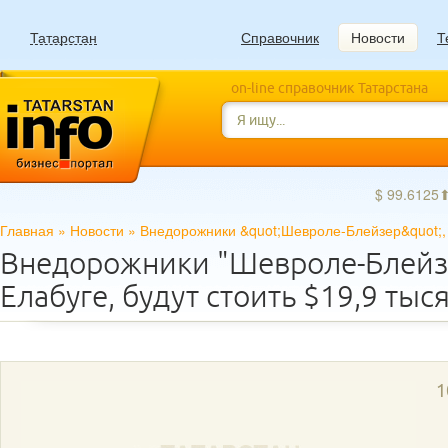
Татарстан
Справочник
Новости
Т
on-line справочник Татарстана
$ 99.6125
Главная
»
Новости
»
Внедорожники &quot;Шевроле-Блейзер&quot;, с
Внедорожники "Шевроле-Блейзе
Елабуге, будут стоить $19,9 тыс
1