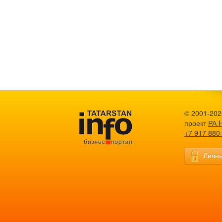
© 2001-2026
проект
РА 
+7 917 880
Личны