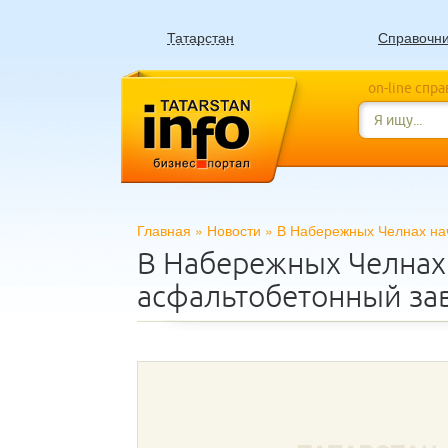
Татарстан
Справочн
on-line спр
Главная
»
Новости
»
В Набережных Челнах на
В Набережных Челнах
асфальтобетонный за