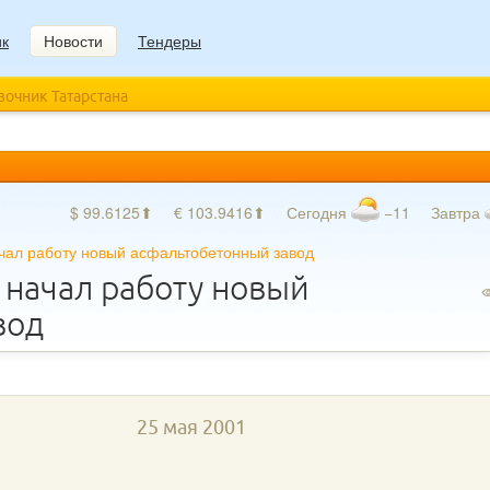
ик
Новости
Тендеры
авочник Татарстана
$ 99.6125⬆
€ 103.9416⬆
Сегодня
−11
Завтра
чал работу новый асфальтобетонный завод
 начал работу новый
вод
25 мая 2001