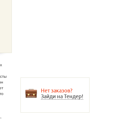
х
исты
нн
ет
Нет заказов?
то
Зайди на Тендер!
,