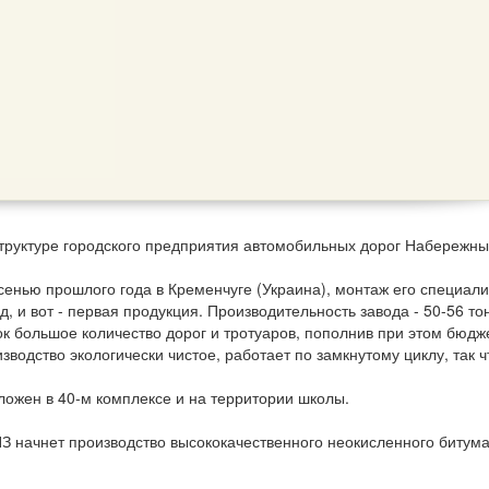
труктуре городского предприятия автомобильных дорог Набережны
енью прошлого года в Кременчуге (Украина), монтаж его специал
 и вот - первая продукция. Производительность завода - 50-56 то
ок большое количество дорог и тротуаров, пополнив при этом бюдж
водство экологически чистое, работает по замкнутому циклу, так ч
ложен в 40-м комплексе и на территории школы.
З начнет производство высококачественного неокисленного битума