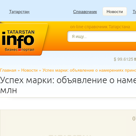
Татарстан
Справочник
Новости
Т
on-line справочник Татарстана
$ 99.6125
Главная
»
Новости
»
Успех марки: объявление о намерениях прин
Успех марки: объявление о нам
млн
0