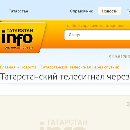
Татарстан
Справочник
Новости
Т
on-line справочник Татарстана
$ 99.6125
Главная
»
Новости
»
Татарстанский телесигнал через спутник
Татарстанский телесигнал через
0