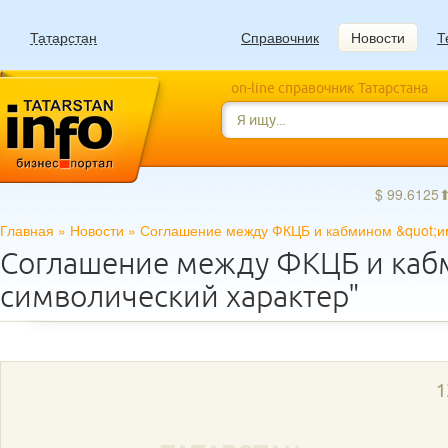
Татарстан
Справочник
Новости
Т
on-line справочник Татарстана
$ 99.6125
Главная
»
Новости
»
Соглашение между ФКЦБ и кабмином &quot;им
Соглашение между ФКЦБ и каб
символический характер"
1