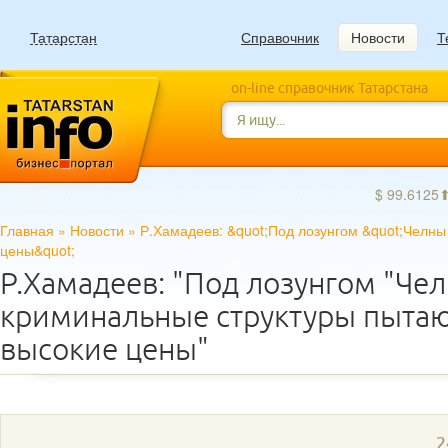
Татарстан
Справочник
Новости
Т
on-line справочник Татарстана
$ 99.6125
Главная
»
Новости
»
Р.Хамадеев: &quot;Под лозунгом &quot;Челны
цены&quot;
Р.Хамадеев: "Под лозунгом "Че
криминальные структуры пытают
высокие цены"
2