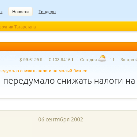
ик
Новости
Тендеры
авочник Татарстана
$ 99.6125⬆
€ 103.9416⬆
Сегодня
−11
Завтра
редумало снижать налоги на малый бизнес
 передумало снижать налоги на
06 сентября 2002