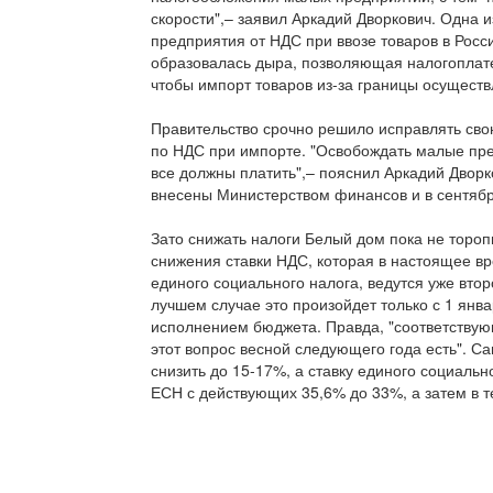
скорости",– заявил Аркадий Дворкович. Одна и
предприятия от НДС при ввозе товаров в Росс
образовалась дыра, позволяющая налогоплате
чтобы импорт товаров из-за границы осуществ
Правительство срочно решило исправлять свою
по НДС при импорте. "Освобождать малые пре
все должны платить",– пояснил Аркадий Дворк
внесены Министерством финансов и в сентябр
Зато снижать налоги Белый дом пока не тороп
снижения ставки НДС, которая в настоящее вр
единого социального налога, ведутся уже втор
лучшем случае это произойдет только с 1 январ
исполнением бюджета. Правда, "соответствую
этот вопрос весной следующего года есть". Са
снизить до 15-17%, а ставку единого социальн
ЕСН с действующих 35,6% до 33%, а затем в т