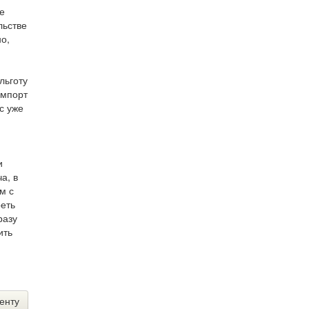
е
льстве
о,
льготу
импорт
с уже
и
а, в
м с
еть
разу
ить
енту