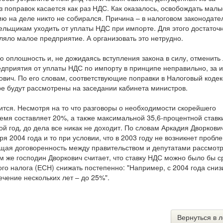
з поправок касается как раз НДС. Как оказалось, освобождать малы
ию на деле никто не собирался. Причина – в налоговом законодате
льщикам уходить от уплаты НДС при импорте. Для этого достаточн
ляло малое предприятие. А организовать это нетрудно.
 оплошность и, не дожидаясь вступления закона в силу, отменить 
дприятия от уплаты НДС по импорту в принципе неправильно, за 
ович. По его словам, соответствующие поправки в Налоговый кодек
е будут рассмотрены на заседании кабинета министров.
ится. Несмотря на то что разговоры о необходимости скорейшего
емя составляет 20%, а также максимальной 35,6-процентной ставк
ой год, до дела все никак не доходит. По словам Аркадия Дворкович
я 2004 года и то при условии, что в 2003 году не возникнет пробле
щая договоренность между правительством и депутатами рассмотр
м же господин Дворкович считает, что ставку НДС можно было бы с
ого налога (ЕСН) снижать постепенно: "Например, с 2004 года сниз
ечение нескольких лет – до 25%".
Вернуться в л