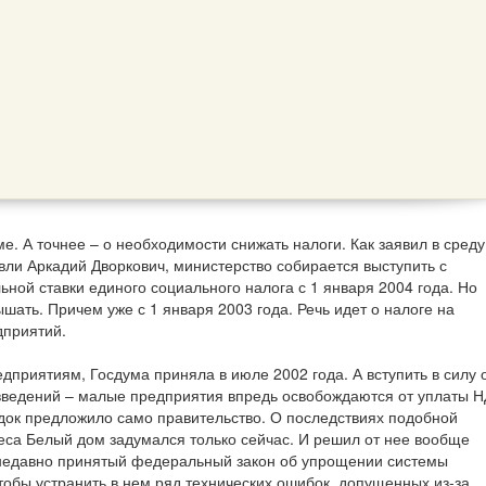
. А точнее – о необходимости снижать налоги. Как заявил в среду
вли Аркадий Дворкович, министерство собирается выступить с
ной ставки единого социального налога с 1 января 2004 года. Но
шать. Причем уже с 1 января 2003 года. Речь идет о налоге на
дприятий.
дприятиям, Госдума приняла в июле 2002 года. А вступить в силу 
овведений – малые предприятия впредь освобождаются от уплаты Н
рядок предложило само правительство. О последствиях подобной
са Белый дом задумался только сейчас. И решил от нее вообще
 недавно принятый федеральный закон об упрощении системы
обы устранить в нем ряд технических ошибок, допущенных из-за