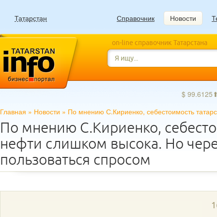
Татарстан
Справочник
Новости
Т
on-line справочник Татарстана
$ 99.6125
Главная
»
Новости
»
По мнению С.Кириенко, себестоимость татарс
По мнению С.Кириенко, себесто
нефти слишком высока. Но через
пользоваться спросом
1