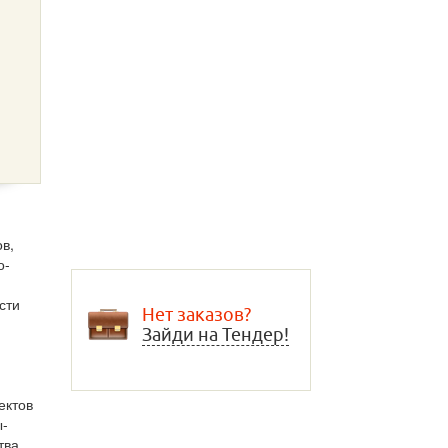
в,
о-
сти
Нет заказов?
Зайди на Тендер!
ектов
ы-
тва