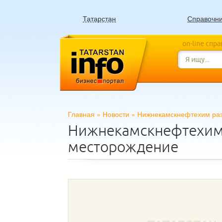
Татарстан
Справочн
on-line спр
Главная
»
Новости
»
Нижнекамскнефтехим раз
Нижнекамскнефтехим 
месторождение