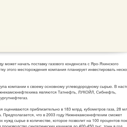
 может начать поставку газового конденсата с Яро-Яхинского
тку этого месторождения компания планирует инвестировать неско
тупа компании к своему основному углеводородному сырью. В нас
ижнекамскнефтехима являются Татнефть, ЛУКОЙЛ, Сибнефть,
ургутнефтегаз.
 оцениваются приблизительно в 183 млрд. кубометров газа, 28 мл
та. Предполагается, что в 2003 году Нижнекамскнефтехим сможет
х нужд сырье в количестве, которое позволит на 100 процентов по
 производство синтетических каучуков до 400-450 тыс. тонн в год.