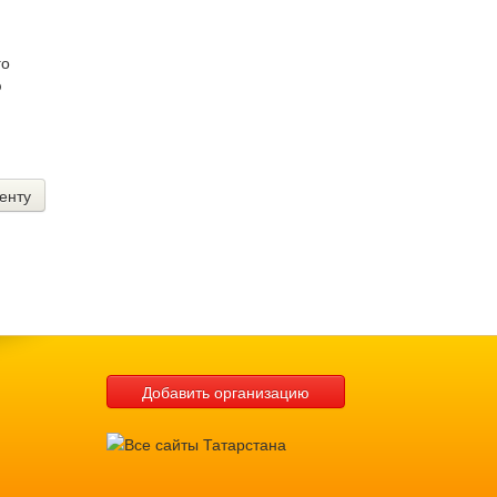
го
ю
енту
Добавить организацию