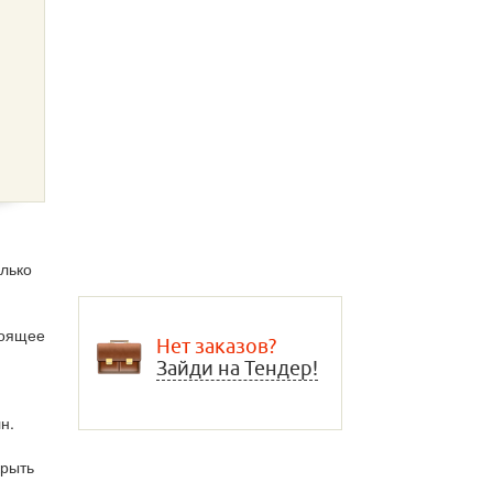
лько
тоящее
Нет заказов?
Зайди на Тендер!
н.
крыть