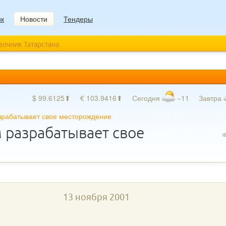
ик
Новости
Тендеры
авочник Татарстана
$ 99.6125⬆
€ 103.9416⬆
Сегодня
−11
Завтра
рабатывает свое месторождение
разрабатывает свое
13 ноября 2001