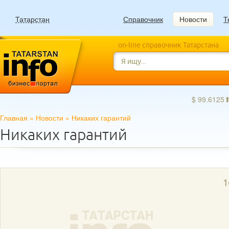
Татарстан
Справочник
Новости
Т
on-line справочник Татарстана
$ 99.6125
Главная
»
Новости
»
Никаких гарантий
Никаких гарантий
1