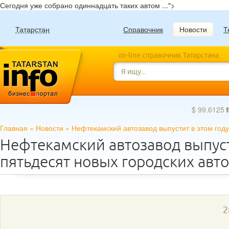
Сегодня уже собрано одиннадцать таких автом ...">
Татарстан
Справочник
Новости
Т
on-line справочник Татарстана
$ 99.6125
Главная
»
Новости
»
Нефтекамский автозавод выпустит в этом году
Нефтекамский автозавод выпуст
пятьдесят новых городских авт
2