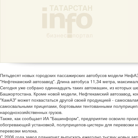
Пятьдесят новых городских пассажирских автобусов модели НефА
"Нефтекамский автозавод". Длина автобуса 11,34 метра, максимал
Сегодня уже собрано одиннадцать таких автомашин, из которых ше
Башкортостана. Кроме новой модели, Нефтекамский автозавод, ко
"КамАЗ" может похвастаться другой своей продукцией - самосвал
самосвальными прицепами, бортовыми тентованными полуприцеп
народнохозяйственных грузов.
Также, как сообщает ИА "Башинформ", предприятие освоило произ
обогревающей установкой, полуприцепов-цистерн для перевозки н
перевозки молока.
С 2006 года завод планирует выпускать ежегодно тысячу новых авт