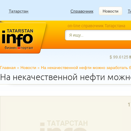
Татарстан
Справочник
Новости
Т
on-line справочник Татарстана
$ 99.6125
Главная
»
Новости
»
На некачественной нефти можно заработать 
На некачественной нефти можн
1