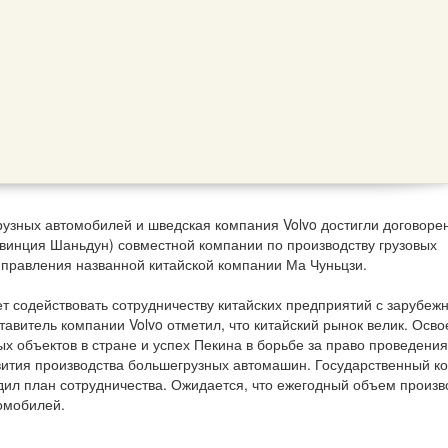
рузных автомобилей и шведская компания Volvo достигли договоре
ровинция Шаньдун) совместной компании по производству грузовых
правления названной китайской компании Ма Чуньцзи.
дет содействовать сотрудничеству китайских предприятий с зарубеж
авитель компании Volvo отметил, что китайский рынок велик. Осв
ых объектов в стране и успех Пекина в борьбе за право проведения
ития производства большегрузных автомашин. Государственный к
дил план сотрудничества. Ожидается, что ежегодный объем произв
омобилей.