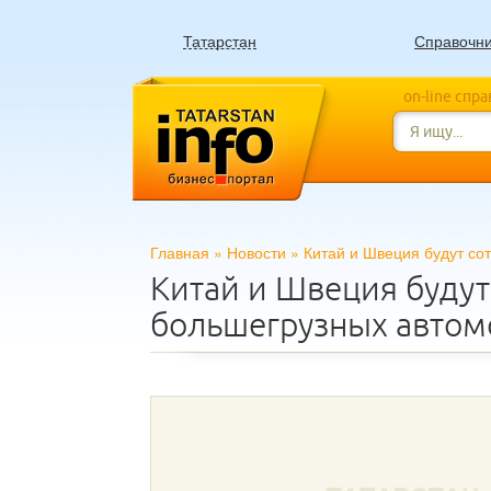
Татарстан
Справочн
on-line спр
Главная
»
Новости
»
Китай и Швеция будут со
Китай и Швеция будут
большегрузных авто