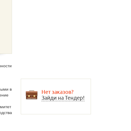
нности
ными в
Нет заказов?
оение
Зайди на Тендер!
омитет
одства