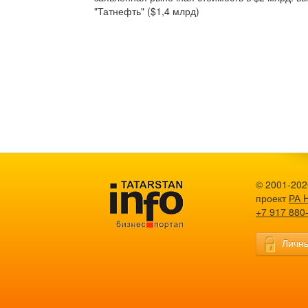
"Татнефть" ($1,4 млрд)
© 2001-2026
проект
РА 
+7 917 880
Личны