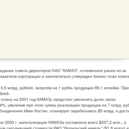
седание совета директоров ОАО "КАМАЗ", отложенное ранее из-за
оказатели корпорации и окончательно утвержден бизнес-план комп
,5 млрд. рублей, затратив на 1 рубль продукции 89,1 копейки. Пр
блей.
-плану на 2001 год КАМАЗу предстоит увеличить долю своих
%, увеличив при этом сумму реализации продукции на 7 млрд. руб
объединения Иван Костин, планирует зарабатывать $5 млрд. и дост
е 2000 г. капитализация КАМАЗа составляла всего $207,2 млн., а
ше сегодняшней стоимости РАО "Норильский никель" ($1,8 млрд) и