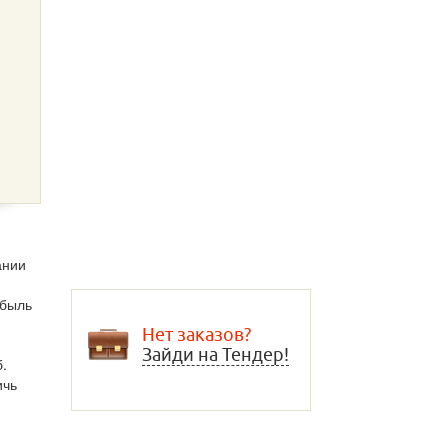
ании
ибыль
Нет заказов?
Зайди на Тендер!
.
ичь