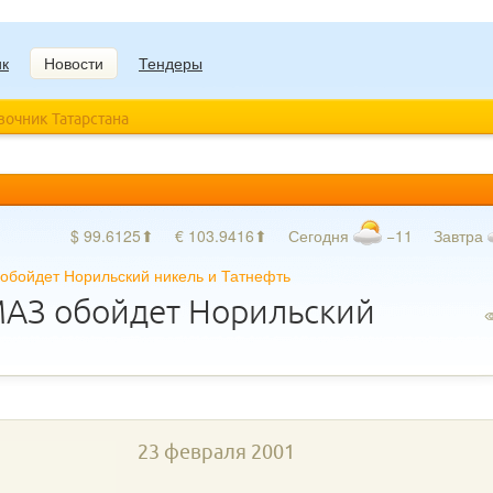
ик
Новости
Тендеры
авочник Татарстана
$ 99.6125⬆
€ 103.9416⬆
Сегодня
−11
Завтра
обойдет Норильский никель и Татнефть
МАЗ обойдет Норильский
23 февраля 2001