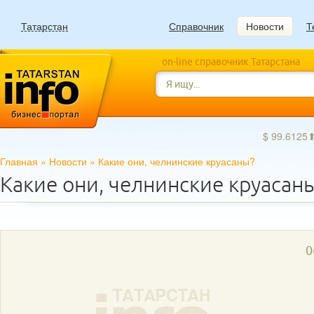
Татарстан
Справочник
Новости
Т
on-line справочник Татарстана
$ 99.6125
Главная
»
Новости
»
Какие они, челнинские круасаны?
Какие они, челнинские круасан
0