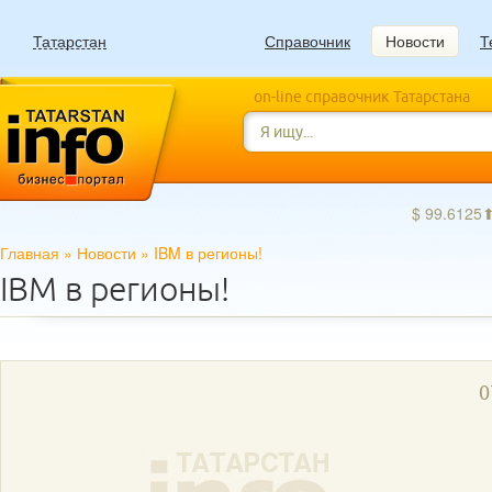
Татарстан
Справочник
Новости
Т
on-line справочник Татарстана
$ 99.6125
Главная
»
Новости
»
IBM в регионы!
IBM в регионы!
0