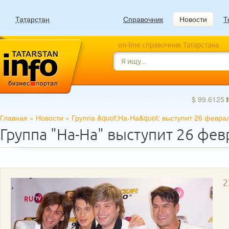
Татарстан
Справочник
Новости
Т
on-line справочник Татарстана
$ 99.6125
Главная
»
Новости
»
Группа &quot;На-На&quot; выступит 26 февра
Группа "На-На" выступит 26 фев
2