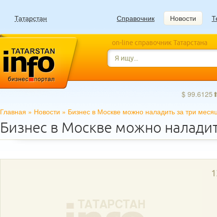
Татарстан
Справочник
Новости
Т
on-line справочник Татарстана
$ 99.6125
Главная
»
Новости
»
Бизнес в Москве можно наладить за три меся
Бизнес в Москве можно наладит
1