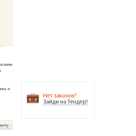
мелким
а
ких и
Нет заказов?
Зайди на Тендер!
енту