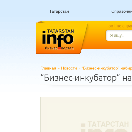
Татарстан
Справочн
on-line спр
Главная
»
Новости
»
“Бизнес-инкубатор” наби
“Бизнес-инкубатор” н