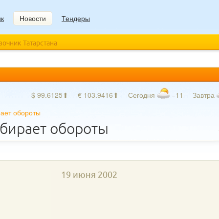
ик
Новости
Тендеры
авочник Татарстана
$ 99.6125⬆
€ 103.9416⬆
Сегодня
−11
Завтра
рает обороты
абирает обороты
19 июня 2002