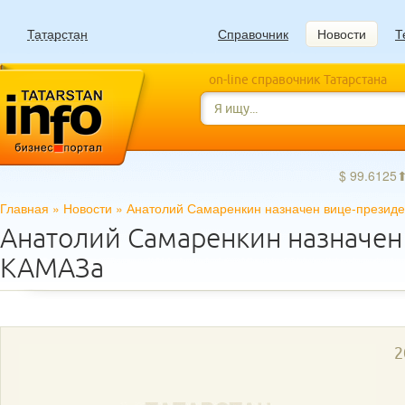
Татарстан
Справочник
Новости
Т
on-line справочник Татарстана
$ 99.6125
Главная
»
Новости
»
Анатолий Самаренкин назначен вице-презид
Анатолий Самаренкин назначен
КАМАЗа
2