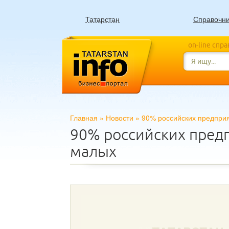
Татарстан
Справочн
on-line спр
Главная
»
Новости
»
90% российских предприя
90% российских предп
малых