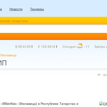
ик
Новости
Тендеры
авочник Татарстана
$ 99.6125⬆
€ 103.9416⬆
Сегодня
−11
Завтра
»
Милавица
 ИП
18
Milavitsa» (Милавица) в Республике Татарстан и