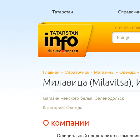
Татарстан
Справочн
on-line спр
Главная
»
Справочник
»
Магазины
»
Одежда
Милавица (Milavitsa),
магазин женского белья, Зеленодольск
Категории: Одежда
О компании
Официальный представитель компании «