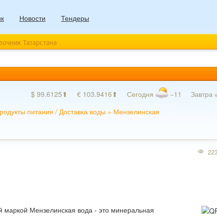
ик
Новости
Тендеры
авочник Татарстана
$ 99.6125⬆
€ 103.9416⬆
Сегодня
−11
Завтра
родукты питания
/
Доставка воды
»
Мензелинская
22
й маркой Мензелинская вода - это минеральная