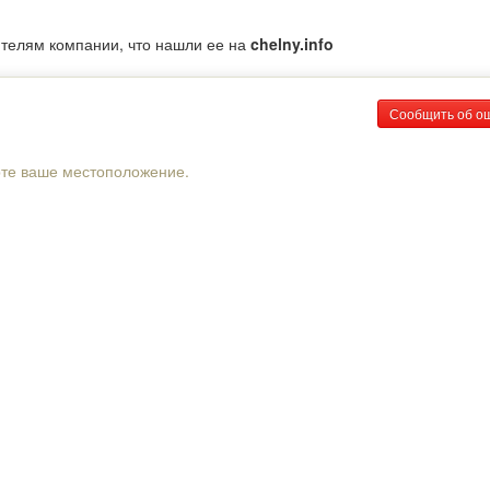
ителям компании, что нашли ее на
chelny.info
Сообщить об о
рте ваше местоположение.