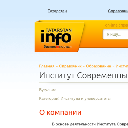
Татарстан
Справочн
on-line спр
Главная
»
Справочник
»
Образование
»
Инсти
Институт Современны
Бугульма
Категории: Институты и университеты
О компании
В основе деятельности Института Сов