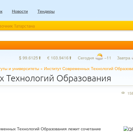
ик
Новости
Тендеры
авочник Татарстана
$ 99.6125⬆
€ 103.9416⬆
Сегодня
−11
Завтра
туты и университеты
»
Институт Современных Технологий Образов
х Технологий Образования
15
ременных Технологий Образования лежит сочетание