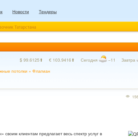
ик
Новости
Тендеры
авочник Татарстана
$ 99.6125⬆
€ 103.9416⬆
Сегодня
−11
Завтра
жные потолки
»
Флагман
15
» своим клиентам предлагает весь спектр услуг в