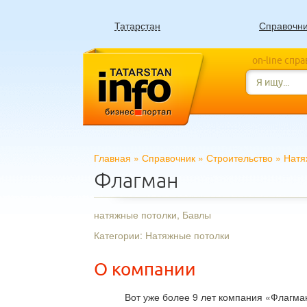
Татарстан
Справочн
on-line спр
Главная
»
Справочник
»
Строительство
»
Натя
Флагман
натяжные потолки, Бавлы
Категории: Натяжные потолки
О компании
Вот уже более 9 лет компания «Флагман