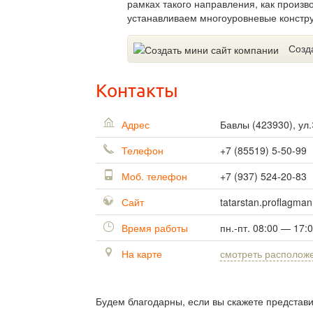
рамках такого направления, как произв
устанавливаем многоуровневые констру
Созд
Контакты
Адрес
Бавлы
(
423930
),
ул.
Телефон
+7 (85519) 5-50-99
Моб. телефон
+7 (937) 524-20-83
Сайт
tatarstan.proflagman
Время работы
пн.-пт. 08:00 — 17:
На карте
смотреть располож
Будем благодарны, если вы скажете представ