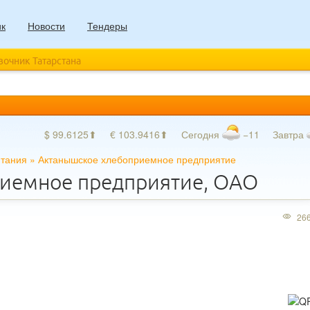
ик
Новости
Тендеры
авочник Татарстана
$ 99.6125⬆
€ 103.9416⬆
Сегодня
−11
Завтра
итания
»
Актанышское хлебоприемное предприятие
иемное предприятие, ОАО
26