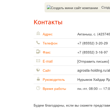
Созд
Контакты
Адрес
Актаныш, с.
(
42374
Телефон
+7 (85552) 3-20-29
Факс
+7 (85552) 3-16-97
E-mail
[Отправить письмо]
Сайт
agrosila-holding.r
Руководитель
Нурымов Хайдар Яд
Время работы
пн.-пт. 08:00 — 17:
Будем благодарны, если вы скажете представ