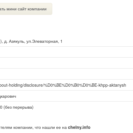
ать мини сайт компании
0
),
д. Азякуль, ул.Элеваторная, 1
u/about-holding/disclosure/%D0%BE%D0%B0%D0%BE-khpp-aktanysh
карович
00 (без перерыва)
ителям компании, что нашли ее на
chelny.info