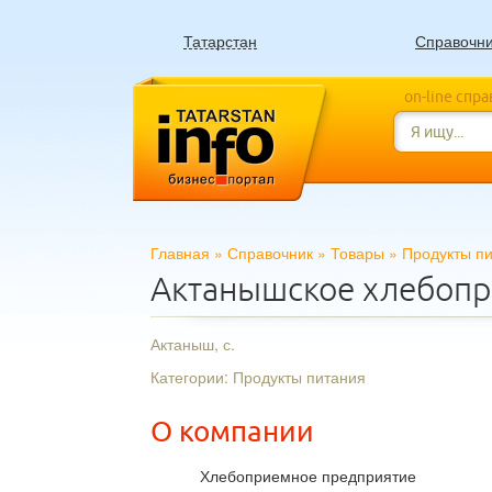
Татарстан
Справочн
on-line спр
Главная
»
Справочник
»
Товары
»
Продукты п
Актанышское хлебопр
Актаныш, с.
Категории: Продукты питания
О компании
Хлебоприемное предприятие